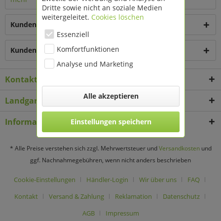
Dritte sowie nicht an soziale Medien
weitergeleitet.
Cookies löschen
Kunden kauften auch
Essenziell
Komfortfunktionen
Kunden haben sich ebenfalls angesehen
Analyse und Marketing
Kontakt
Alle akzeptieren
Landgard Deko & Floristikbedarf
Informationen
Einstellungen speichern
* Alle Preise verstehen sich zzgl. Mehrwertsteuer und
Versandkosten
und
ggf. Nachnahmegebühren, wenn nicht anders beschrieben
Cookie-Einstellungen
Händler-Login
Wir über uns
FAQ
Kontakt
Versand & Zahlung
Reklamation
Datenschutz
AGB
Impressum