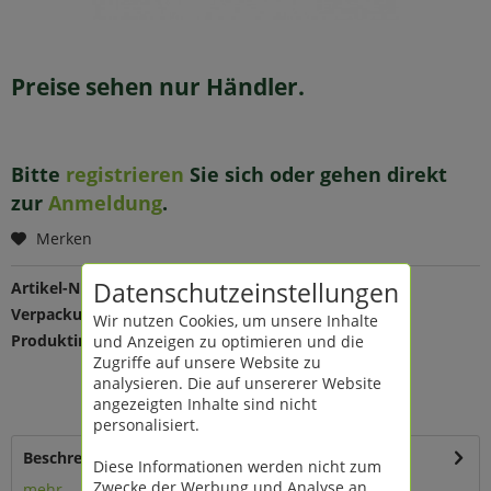
Preise sehen nur Händler.
Bitte
registrieren
Sie sich oder gehen direkt
zur
Anmeldung
.
Merken
Datenschutzeinstellungen
Artikel-Nr.:
138564
Verpackungseinheit:
1 St
Wir nutzen Cookies, um unsere Inhalte
Produktinfo:
Farbe: silber
und Anzeigen zu optimieren und die
Maße: L 30 B 22 H 14 cm
Zugriffe auf unsere Website zu
Material: Zink
analysieren. Die auf unsererer Website
oval, nicht 100% wasserdicht
angezeigten Inhalte sind nicht
personalisiert.
Beschreibung
Diese Informationen werden nicht zum
Zwecke der Werbung und Analyse an
mehr