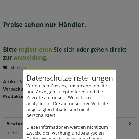
Preise sehen nur Händler.
Bitte
registrieren
Sie sich oder gehen direkt
zur
Anmeldung
.
Merken
Datenschutzeinstellungen
Artikel-Nr.:
112699
Wir nutzen Cookies, um unsere Inhalte
Verpackungseinheit:
1 St
und Anzeigen zu optimieren und die
Produktinfo:
Farbe:
Zugriffe auf unsere Website zu
Maße: 21 cm
analysieren. Die auf unsererer Website
Material: Zink
angezeigten Inhalte sind nicht
personalisiert.
Beschreibung
Diese Informationen werden nicht zum
mehr
Zwecke der Werbung und Analyse an
Dritte sowie nicht an soziale Medien