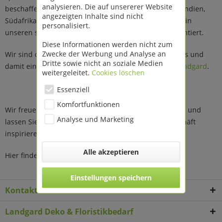
analysieren. Die auf unsererer Website
beschaffen wir dabei in Ländern wie China, Vietnam, Indien,
angezeigten Inhalte sind nicht
Südafrika und Portugal. Ein faszinierender Stil-Mix ist in
personalisiert.
unseren saisonal wechselnden Sortimenten also garantiert.
Diese Informationen werden nicht zum
Zwecke der Werbung und Analyse an
Wir sind die Trendexperten des Landgard Fachhandels und
Dritte sowie nicht an soziale Medien
damit ein Teil der großen
Erzeugergenossenschaft Landgard
.
weitergeleitet.
Cookies löschen
Essenziell
Komfortfunktionen
Wir freuen uns auf Ihren Besuch. Fühlen Sie sich wohl und
Analyse und Marketing
lassen Sie sich bei uns für den Erfolg in Deinem Geschäft
inspirieren.
Alle akzeptieren
Hier finden Sie unsere
Standorte
.
Einstellungen speichern
Kontakt
Landgard Deko & Floristikbedarf