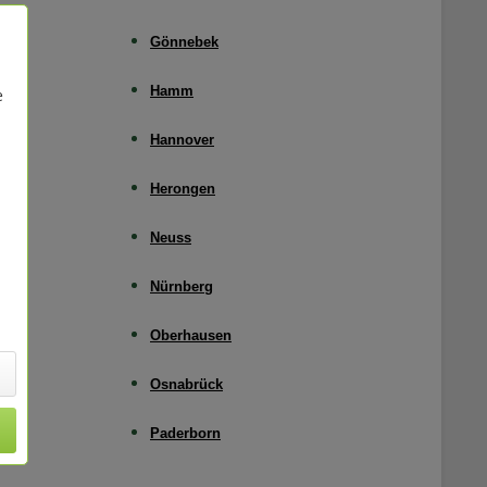
Gönnebek
Hamm
e
Hannover
Herongen
Neuss
Nürnberg
Oberhausen
Osnabrück
Paderborn