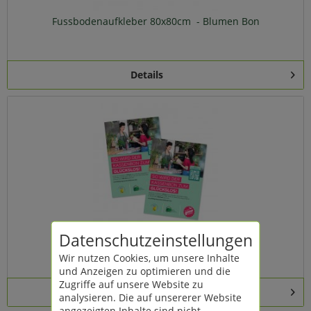
Fussbodenaufkleber 80x80cm - Blumen Bon
Details
Datenschutzeinstellungen
Postkarte - Blumen Bon
Wir nutzen Cookies, um unsere Inhalte
und Anzeigen zu optimieren und die
Zugriffe auf unsere Website zu
Details
analysieren. Die auf unsererer Website
angezeigten Inhalte sind nicht