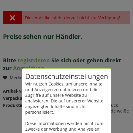
Dieser Artikel steht derzeit nicht zur Verfügung!
Preise sehen nur Händler.
Bitte
registrieren
Sie sich oder gehen direkt
zur
Anmeldung
.
Datenschutzeinstellungen
Merken
Wir nutzen Cookies, um unsere Inhalte
und Anzeigen zu optimieren und die
Artikel-Nr.:
200304
Zugriffe auf unsere Website zu
Verpackungseinheit:
1 St
analysieren. Die auf unsererer Website
Produktinfo:
120µ hochwertiger Qualitätsdruck
angezeigten Inhalte sind nicht
R9-zertifizierte rutschhemmende weiße
personalisiert.
SK-Folie
glatte Untergründe
Diese Informationen werden nicht zum
Zwecke der Werbung und Analyse an