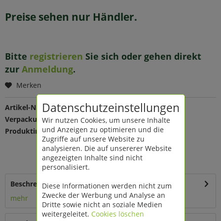
Preise sehen nur Händler.
Bitte
registrieren
Sie sich oder gehen direkt
zur
Anmeldung
.
Merken
Datenschutzeinstellungen
Artikel-Nr.:
202351
Verpackungseinheit:
1 St
Wir nutzen Cookies, um unsere Inhalte
und Anzeigen zu optimieren und die
Produktinfo:
Farbe: eisblau
Zugriffe auf unsere Website zu
Maße: L 27 B 13 H 13,2 cm
analysieren. Die auf unsererer Website
Material: recyceltes Kunststoff
angezeigten Inhalte sind nicht
3,75 Liter Fassungsvermögen
personalisiert.
Beschreibung
Diese Informationen werden nicht zum
Zwecke der Werbung und Analyse an
mehr
Dritte sowie nicht an soziale Medien
weitergeleitet.
Cookies löschen