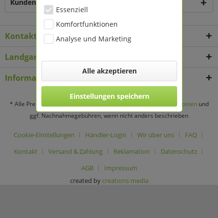
Kunden kauften auch
Essenziell
Komfortfunktionen
Kontakt
Analyse und Marketing
Landgard Deko & Floristikbedarf
Alle akzeptieren
Informationen
Einstellungen speichern
* Alle Preise verstehen sich zzgl. Mehrwertsteuer und
Versandkosten
und
ggf. Nachnahmegebühren, wenn nicht anders beschrieben
Cookie-Einstellungen
Händler-Login
Wir über uns
FAQ
Kontakt
Versand & Zahlung
Reklamation
Datenschutz
AGB
Impressum
created by
creations media