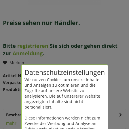
Preise sehen nur Händler.
Bitte
registrieren
Sie sich oder gehen direkt
zur
Anmeldung
.
Merken
Datenschutzeinstellungen
Artikel-Nr.:
206969
Wir nutzen Cookies, um unsere Inhalte
Verpackungseinheit:
1 St
und Anzeigen zu optimieren und die
Produktinfo:
Farbe: rot
Zugriffe auf unsere Website zu
Maße: L 13 B 7 H 11 cm
analysieren. Die auf unsererer Website
Material: Keramik
angezeigten Inhalte sind nicht
personalisiert.
Beschreibung
Diese Informationen werden nicht zum
mehr
Zwecke der Werbung und Analyse an
Dritte sowie nicht an soziale Medien