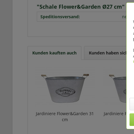
"Schale Flower&Garden Ø27 cm"
Speditionsversand:
nein
Kunden kauften auch
Kunden haben sich eb
Jardiniere Flower&Garden 31
Jardiniere Flo
cm
c