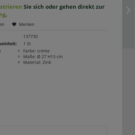
istrieren
Sie sich oder gehen direkt zur
ng
.
hen
Merken
137730
einheit:
1 St
:
Farbe: creme
Maße: Ø 27 H13 cm
Material: Zink