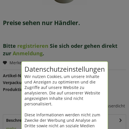
Preise sehen nur Händler.
Bitte
registrieren
Sie sich oder gehen direkt
zur
Anmeldung
.
Merken
Datenschutzeinstellungen
Artikel-Nr.:
203417
Wir nutzen Cookies, um unsere Inhalte
und Anzeigen zu optimieren und die
Verpackungseinheit:
1 St
Zugriffe auf unsere Website zu
Produktinfo:
Farbe: taupe
analysieren. Die auf unsererer Website
Maße: Ø 24,5 H 21,5 cm
angezeigten Inhalte sind nicht
Material: Zink
personalisiert.
mit Holzhenkel, nicht 100% wasserdicht
Diese Informationen werden nicht zum
Zwecke der Werbung und Analyse an
Beschreibung
Dritte sowie nicht an soziale Medien
mehr