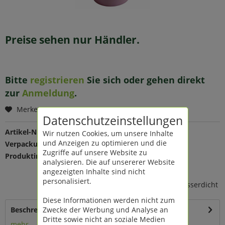
Preise sehen nur Händler.
Bitte
registrieren
Sie sich oder gehen direkt
zur
Anmeldung
.
Merken
Datenschutzeinstellungen
Artikel-Nr.:
203418
Wir nutzen Cookies, um unsere Inhalte
und Anzeigen zu optimieren und die
Verpackungseinheit:
1 St
Zugriffe auf unsere Website zu
Produktinfo:
Farbe: pink
analysieren. Die auf unsererer Website
Maße: Ø 24,5 H 21,5 cm
angezeigten Inhalte sind nicht
Material: Zink
personalisiert.
mit Holzhenkel, nicht 100% wasserdicht
Diese Informationen werden nicht zum
Zwecke der Werbung und Analyse an
Beschreibung
Dritte sowie nicht an soziale Medien
mehr