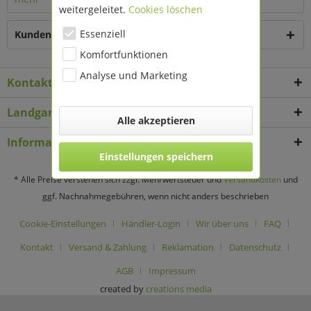
weitergeleitet.
Cookies löschen
Essenziell
Kunden kauften auch
Komfortfunktionen
Analyse und Marketing
Kontakt
Landgard Deko & Floristikbedarf
Alle akzeptieren
Informationen
Einstellungen speichern
* Alle Preise verstehen sich zzgl. Mehrwertsteuer und
Versandkosten
und
ggf. Nachnahmegebühren, wenn nicht anders beschrieben
Cookie-Einstellungen
Händler-Login
Wir über uns
FAQ
Kontakt
Versand & Zahlung
Reklamation
Datenschutz
AGB
Impressum
created by
creations media