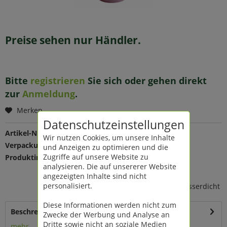
Preise sehen nur Händler.
Bitte
registrieren
Sie sich oder gehen direkt
zur
Anmeldung
.
Merken
Datenschutzeinstellungen
Artikel-Nr.:
203409
Wir nutzen Cookies, um unsere Inhalte
Verpackungseinheit:
1 St
und Anzeigen zu optimieren und die
Zugriffe auf unsere Website zu
Produktinfo:
Farbe: pink
analysieren. Die auf unsererer Website
Maße: Ø 12 H 10 cm
angezeigten Inhalte sind nicht
Material: Zink
personalisiert.
mit Holzhenkel, nicht 100% wasserdicht
Diese Informationen werden nicht zum
Beschreibung
Zwecke der Werbung und Analyse an
Dritte sowie nicht an soziale Medien
mehr