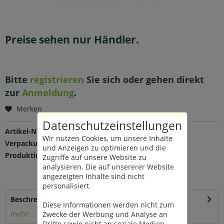
Preise sehen nur Händler.
Bitte
registrieren
Sie sich oder gehen direkt
zur
Anmeldung
.
Merken
Datenschutzeinstellungen
Artikel-Nr.:
137727
Wir nutzen Cookies, um unsere Inhalte
Verpackungseinheit:
1 St
und Anzeigen zu optimieren und die
Produktinfo:
Farbe: creme
Zugriffe auf unsere Website zu
Maße: L 36 B 24,5 H 16,5 cm
analysieren. Die auf unsererer Website
Material: Zink
angezeigten Inhalte sind nicht
personalisiert.
Beschreibung
Diese Informationen werden nicht zum
mehr
Zwecke der Werbung und Analyse an
Dritte sowie nicht an soziale Medien