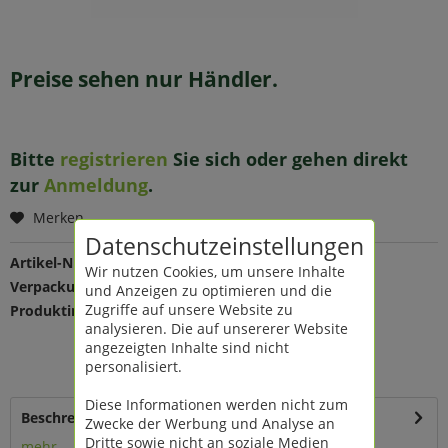
Preise sehen nur Händler.
Bitte
registrieren
Sie sich oder gehen direkt
zur
Anmeldung
.
Merken
Datenschutzeinstellungen
Artikel-Nr.:
208880
Wir nutzen Cookies, um unsere Inhalte
Verpackungseinheit:
1 St
und Anzeigen zu optimieren und die
Zugriffe auf unsere Website zu
Produktinfo:
Farbe: creme
analysieren. Die auf unsererer Website
Maße: L 25,3 B 8,8 H 6 cm
angezeigten Inhalte sind nicht
Material: Keramik
personalisiert.
mit Wellen
Diese Informationen werden nicht zum
Beschreibung
Zwecke der Werbung und Analyse an
Dritte sowie nicht an soziale Medien
mehr