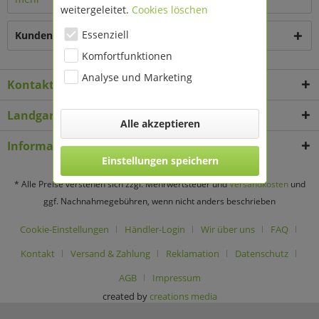
weitergeleitet.
Cookies löschen
Essenziell
Kunden kauften auch
Komfortfunktionen
Analyse und Marketing
Kontakt
Landgard Deko & Floristikbedarf
Alle akzeptieren
Informationen
Einstellungen speichern
* Alle Preise verstehen sich zzgl. Mehrwertsteuer und
Versandkosten
und
ggf. Nachnahmegebühren, wenn nicht anders beschrieben
Cookie-Einstellungen
Händler-Login
Wir über uns
FAQ
Kontakt
Versand & Zahlung
Reklamation
Datenschutz
AGB
Impressum
created by
creations media