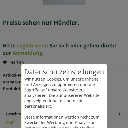
Preise sehen nur Händler.
Bitte
registrieren
Sie sich oder gehen direkt
zur
Anmeldung
.
Merken
Datenschutzeinstellungen
Artikel-Nr.:
57455
Wir nutzen Cookies, um unsere Inhalte
Verpackungseinheit:
1 St
und Anzeigen zu optimieren und die
Produktinfo:
Farbe: silber
Zugriffe auf unsere Website zu
Maße: Ø 15 cm
analysieren. Die auf unsererer Website
Material: Zink
angezeigten Inhalte sind nicht
personalisiert.
Beschreibung
Diese Informationen werden nicht zum
mehr
Zwecke der Werbung und Analyse an
Dritte sowie nicht an soziale Medien