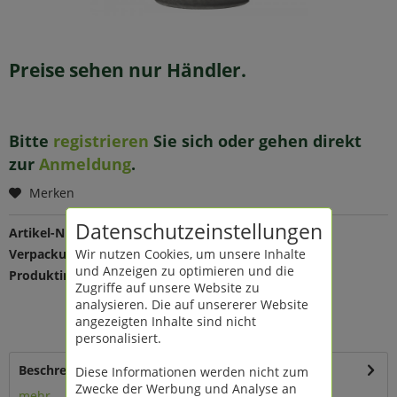
Preise sehen nur Händler.
Bitte
registrieren
Sie sich oder gehen direkt
zur
Anmeldung
.
Merken
Datenschutzeinstellungen
Artikel-Nr.:
148448
Wir nutzen Cookies, um unsere Inhalte
Verpackungseinheit:
4 St
und Anzeigen zu optimieren und die
Produktinfo:
Farbe: weiß lizard
Zugriffe auf unsere Website zu
Maße: Ø 17 cm
analysieren. Die auf unsererer Website
Material: Ton
angezeigten Inhalte sind nicht
100% wasserdicht
personalisiert.
Beschreibung
Diese Informationen werden nicht zum
Zwecke der Werbung und Analyse an
mehr