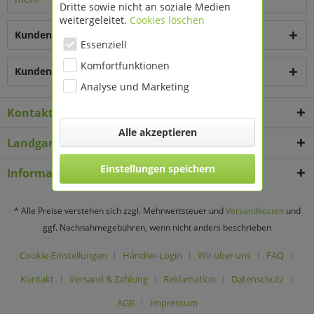
Dritte sowie nicht an soziale Medien
weitergeleitet.
Cookies löschen
Kunden kauften auch
Essenziell
Komfortfunktionen
Kunden haben sich ebenfalls angesehen
Analyse und Marketing
Kontakt
Alle akzeptieren
Landgard Deko & Floristikbedarf
Einstellungen speichern
Informationen
* Alle Preise verstehen sich zzgl. Mehrwertsteuer und
Versandkosten
und
ggf. Nachnahmegebühren, wenn nicht anders beschrieben
Cookie-Einstellungen
Händler-Login
Wir über uns
FAQ
Kontakt
Versand & Zahlung
Reklamation
Datenschutz
AGB
Impressum