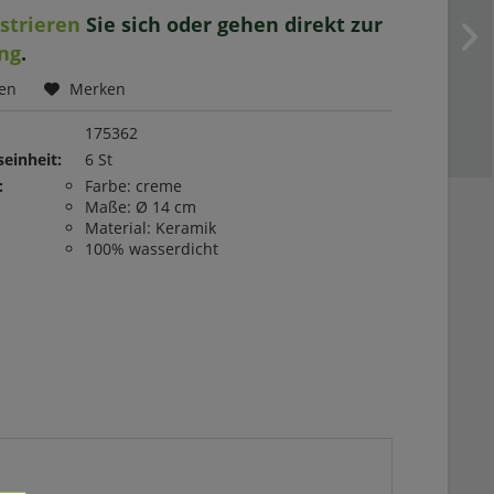
istrieren
Sie sich oder gehen direkt zur
ng
.
hen
Merken
175362
einheit:
6 St
:
Farbe: creme
Maße: Ø 14 cm
Material: Keramik
100% wasserdicht