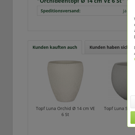
"Orchideentopf Ø 14 cm VE 6 St"
Speditionsversand:
ja
Kunden kauften auch
Kunden haben sich eb
Topf Luna Orchid Ø 14 cm VE
Topf Luna Sph
6 St
4 