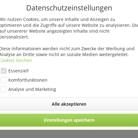
Datenschutzeinstellungen
Wir nutzen Cookies, um unsere Inhalte und Anzeigen zu
optimieren und die Zugriffe auf unsere Website zu analysieren. Di
auf unsererer Website angezeigten Inhalte sind nicht
personalisiert.
enfalls angesehen
Diese Informationen werden nicht zum Zwecke der Werbung und
Analyse an Dritte sowie nicht an soziale Medien weitergeleitet.
Cookies löschen
Essenziell
Komfortfunktionen
Analyse und Marketing
Alle akzeptieren
ere Ø 17 cm VE
Topf Luna Sphere Ø 14 cm VE
Orchideentopf
St
5 St
Einstellungen speichern