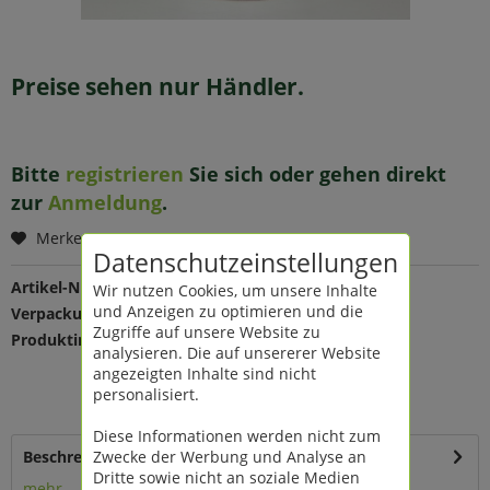
Preise sehen nur Händler.
Bitte
registrieren
Sie sich oder gehen direkt
zur
Anmeldung
.
Merken
Datenschutzeinstellungen
Artikel-Nr.:
112710
Wir nutzen Cookies, um unsere Inhalte
und Anzeigen zu optimieren und die
Verpackungseinheit:
6 St
Zugriffe auf unsere Website zu
Produktinfo:
Farbe: weiß glänzend
analysieren. Die auf unsererer Website
Maße: Ø 14 cm
angezeigten Inhalte sind nicht
Material: Keramik
personalisiert.
100% wasserdicht
Diese Informationen werden nicht zum
Zwecke der Werbung und Analyse an
Beschreibung
Dritte sowie nicht an soziale Medien
mehr