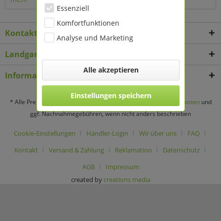
Essenziell
Komfortfunktionen
Kontakt
Analyse und Marketing
Landgard Deko & Floristikbedarf
Alle akzeptieren
Informationen
Einstellungen speichern
* Alle Preise verstehen sich zzgl. Mehrwertsteuer und
Versandkosten
und
ggf. Nachnahmegebühren, wenn nicht anders beschrieben
Cookie-Einstellungen
Händler-Login
Wir über uns
FAQ
Kontakt
Versand & Zahlung
Reklamation
Datenschutz
AGB
Impressum
created by
creations media