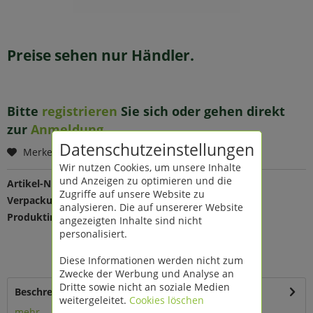
Preise sehen nur Händler.
Bitte
registrieren
Sie sich oder gehen direkt
zur
Anmeldung
.
Datenschutzeinstellungen
Merken
Wir nutzen Cookies, um unsere Inhalte
und Anzeigen zu optimieren und die
Artikel-Nr.:
206938
Zugriffe auf unsere Website zu
Verpackungseinheit:
1 St
analysieren. Die auf unsererer Website
Produktinfo:
Farbe: rosa irisierend
angezeigten Inhalte sind nicht
Maße: Ø 12 H 18 cm
personalisiert.
Material: Keramik
mit Blattmotiv
Diese Informationen werden nicht zum
Zwecke der Werbung und Analyse an
Dritte sowie nicht an soziale Medien
Beschreibung
weitergeleitet.
Cookies löschen
mehr