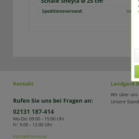
"Schale Sheyla Ø 25 cm"
Speditionsversand:
nein
Kontakt
Landgard D
Wir über uns
Rufen Sie uns bei Fragen an:
Unsere Stand
02131 187-414
Mo-Do: 09:00 - 15:00 Uhr
Fr: 9:00 - 12:00 Uhr
Kontaktformular