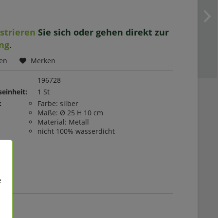
istrieren
Sie sich oder gehen direkt zur
ng
.
hen
Merken
196728
einheit:
1 St
:
Farbe: silber
Maße: Ø 25 H 10 cm
Material: Metall
nicht 100% wasserdicht
e