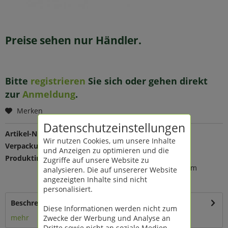
Preise sehen nur Händler.
Bitte
registrieren
Sie sich oder gehen direkt
zur
Anmeldung
.
Merken
Datenschutzeinstellungen
Artikel-Nr.:
205872
Wir nutzen Cookies, um unsere Inhalte
Verpackungseinheit:
1 St
und Anzeigen zu optimieren und die
Produktinfo:
Farbe: grün
Zugriffe auf unsere Website zu
Maße: Ø 20/25/30 H 10/12/14 cm
analysieren. Die auf unsererer Website
Material: Weide
angezeigten Inhalte sind nicht
personalisiert.
Beschreibung
Diese Informationen werden nicht zum
mehr
Zwecke der Werbung und Analyse an
Dritte sowie nicht an soziale Medien