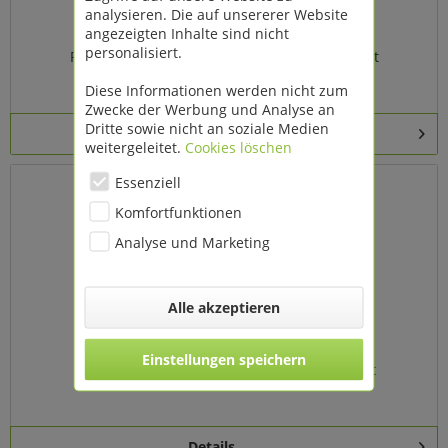
analysieren. Die auf unsererer Website
angezeigten Inhalte sind nicht
personalisiert.
Pflanzkübel rund bauchig Ø 32,546 cm 2er Set
Diese Informationen werden nicht zum
Zwecke der Werbung und Analyse an
Dritte sowie nicht an soziale Medien
Details
weitergeleitet.
Cookies löschen
Essenziell
Komfortfunktionen
Analyse und Marketing
Alle akzeptieren
Einstellungen speichern
Pflanzkübel rund bauchig Ø 32/43 cm 3er Set
Details