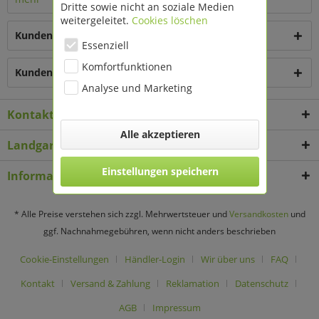
Dritte sowie nicht an soziale Medien
weitergeleitet.
Cookies löschen
Kunden kauften auch
Essenziell
Komfortfunktionen
Kunden haben sich ebenfalls angesehen
Analyse und Marketing
Kontakt
Alle akzeptieren
Landgard Deko & Floristikbedarf
Einstellungen speichern
Informationen
* Alle Preise verstehen sich zzgl. Mehrwertsteuer und
Versandkosten
und
ggf. Nachnahmegebühren, wenn nicht anders beschrieben
Cookie-Einstellungen
Händler-Login
Wir über uns
FAQ
Kontakt
Versand & Zahlung
Reklamation
Datenschutz
AGB
Impressum