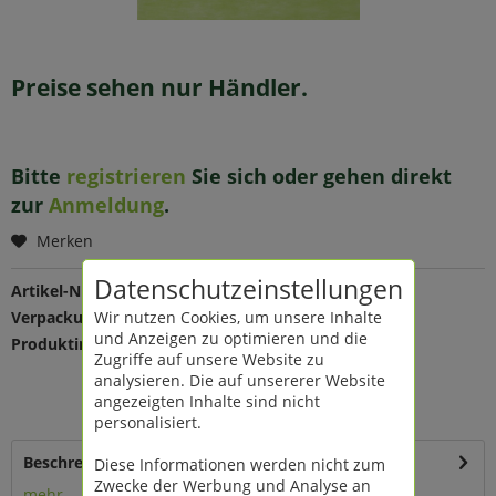
Preise sehen nur Händler.
Bitte
registrieren
Sie sich oder gehen direkt
zur
Anmeldung
.
Merken
Datenschutzeinstellungen
Artikel-Nr.:
200971
Wir nutzen Cookies, um unsere Inhalte
Verpackungseinheit:
100 St
und Anzeigen zu optimieren und die
Produktinfo:
Farbe: grün
Zugriffe auf unsere Website zu
Maße: L 26 B 26 cm
analysieren. Die auf unsererer Website
Material: Vlies
angezeigten Inhalte sind nicht
Loch Ø 8 cm
personalisiert.
Beschreibung
Diese Informationen werden nicht zum
Zwecke der Werbung und Analyse an
mehr