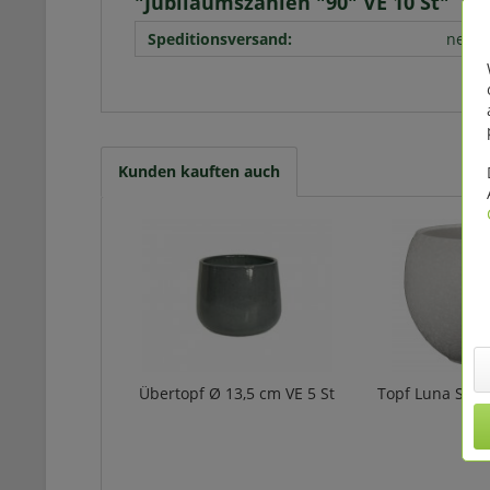
"Jubiläumszahlen "90" VE 10 St"
Speditionsversand:
nein
Kunden kauften auch
Übertopf Ø 13,5 cm VE 5 St
Topf Luna Sph
5 