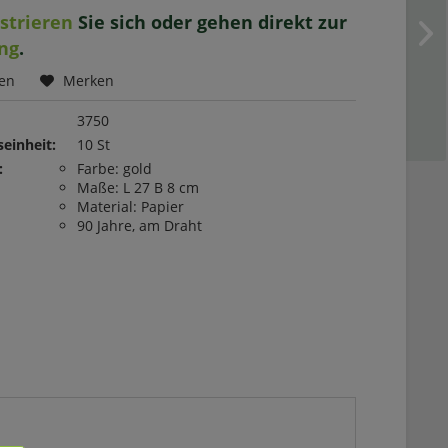
istrieren
Sie sich oder gehen direkt zur
ng
.
hen
Merken
3750
einheit:
10 St
:
Farbe: gold
Maße: L 27 B 8 cm
Material: Papier
90 Jahre, am Draht