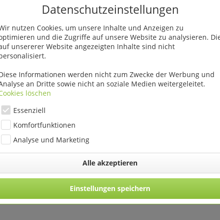
ngssensor 20 cm"
Datenschutzeinstellungen
Wir nutzen Cookies, um unsere Inhalte und Anzeigen zu
optimieren und die Zugriffe auf unsere Website zu analysieren. Di
auf unsererer Website angezeigten Inhalte sind nicht
personalisiert.
Diese Informationen werden nicht zum Zwecke der Werbung und
enfalls angesehen
Analyse an Dritte sowie nicht an soziale Medien weitergeleitet.
Cookies löschen
Essenziell
Komfortfunktionen
Analyse und Marketing
Alle akzeptieren
10 cm VE 8 St
Solar Stumpen Kerze mit
Metalljardinie
Dimmerungssensor 15 cm
Einstellungen speichern