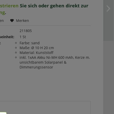
istrieren
Sie sich oder gehen direkt zur
ng
.
hen
Merken
211805
einheit:
1 St
:
Farbe: sand
Maße: Ø 10 H 20 cm
Material: Kunststoff
inkl. 1xAA Akku Ni-MH 600 mAh, Kerze m.
unsichtbarem Solarpanel &
Dimmerungssensor