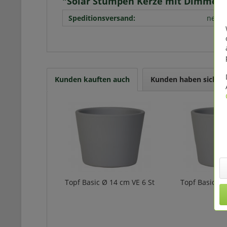
"Solar Stumpen Kerze mit Dimmeru
Speditionsversand:
nein
Kunden kauften auch
Kunden haben sich eb
Topf Basic Ø 14 cm VE 6 St
Topf Basic Ø 