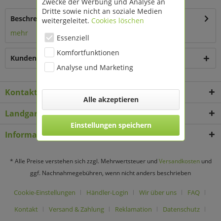
Zwecke der Werbung und Analyse an
Dritte sowie nicht an soziale Medien
Beschreibung
weitergeleitet.
Cookies löschen
mehr
Essenziell
Komfortfunktionen
Kunden kauften auch
Analyse und Marketing
Kontakt
Alle akzeptieren
Landgard Deko & Floristikbedarf
Einstellungen speichern
Informationen
* Alle Preise verstehen sich zzgl. Mehrwertsteuer und
Versandkosten
und
ggf. Nachnahmegebühren, wenn nicht anders beschrieben
Cookie-Einstellungen
Händler-Login
Wir über uns
FAQ
Kontakt
Versand & Zahlung
Reklamation
Datenschutz