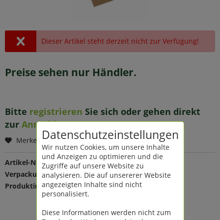
Dieser Artikel steht derzeit nicht zur Verfügung!
Preise sehen nur Händler.
Bitte
registrieren
Sie sich oder gehen direkt
zur
Anmeldung
.
Datenschutzeinstellungen
Merken
Wir nutzen Cookies, um unsere Inhalte
und Anzeigen zu optimieren und die
Artikel-Nr.:
193582
Zugriffe auf unsere Website zu
Verpackungseinheit:
12 St
analysieren. Die auf unsererer Website
angezeigten Inhalte sind nicht
Produktinfo:
Farbe: natur-gold
personalisiert.
Maße: L 16 B 8 H 16/26 cm
Material: Papier
Diese Informationen werden nicht zum
mit Papiergriff