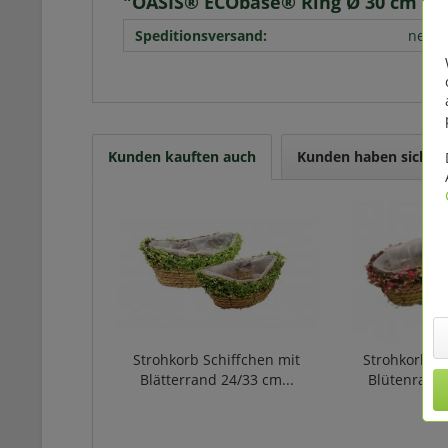
"OASIS® ECObase® Ring Ø 30 cm VE 
Speditionsversand:
nein
Kunden kauften auch
Kunden haben sich eb
Strohkorb Schiffchen mit
Strohkorb Ja
Blätterrand 24/33 cm...
Blütenrand 