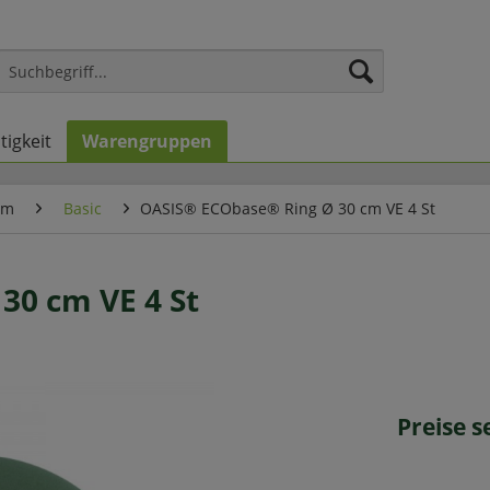
tigkeit
Warengruppen
um
Basic
OASIS® ECObase® Ring Ø 30 cm VE 4 St
30 cm VE 4 St
Preise 