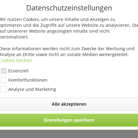
4 St"
Datenschutzeinstellungen
Wir nutzen Cookies, um unsere Inhalte und Anzeigen zu
optimieren und die Zugriffe auf unsere Website zu analysieren. Di
auf unsererer Website angezeigten Inhalte sind nicht
personalisiert.
enfalls angesehen
Diese Informationen werden nicht zum Zwecke der Werbung und
Analyse an Dritte sowie nicht an soziale Medien weitergeleitet.
Cookies löschen
Essenziell
Komfortfunktionen
Analyse und Marketing
Alle akzeptieren
rdiniere mit
Übertopf Almas 3-farbig
Übertopf A
21/28 cm...
sortiert Ø 12 cm VE 9 St
sortiert Ø 
Einstellungen speichern