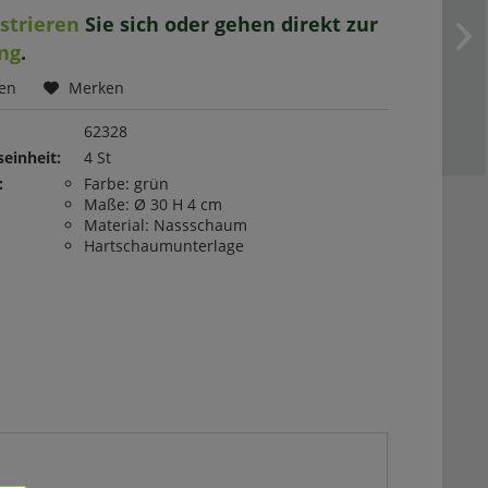
istrieren
Sie sich oder gehen direkt zur
ng
.
hen
Merken
62328
einheit:
4 St
:
Farbe: grün
Maße: Ø 30 H 4 cm
Material: Nassschaum
Hartschaumunterlage