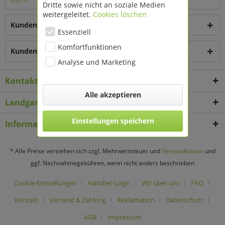
Dritte sowie nicht an soziale Medien
weitergeleitet.
Cookies löschen
Kunden kauften auch
Essenziell
Komfortfunktionen
Kunden haben sich ebenfalls angesehen
Analyse und Marketing
Kontakt
Alle akzeptieren
Landgard Deko & Floristikbedarf
Einstellungen speichern
Informationen
* Alle Preise verstehen sich zzgl. Mehrwertsteuer und
Versandkosten
und
ggf. Nachnahmegebühren, wenn nicht anders beschrieben
Cookie-Einstellungen
Händler-Login
Wir über uns
FAQ
Kontakt
Versand & Zahlung
Reklamation
Datenschutz
AGB
Impressum