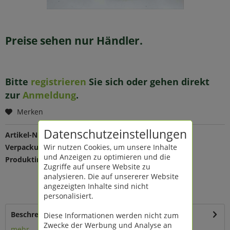
Preise sehen nur Händler.
Bitte
registrieren
Sie sich oder gehen direkt
zur
Anmeldung
.
Merken
Datenschutzeinstellungen
Artikel-Nr.:
108833
Wir nutzen Cookies, um unsere Inhalte
Verpackungseinheit:
1 VE
und Anzeigen zu optimieren und die
Produktinfo:
Farbe: grey washed
Zugriffe auf unsere Website zu
Maße: Ø 30/40 cm
analysieren. Die auf unsererer Website
Material: 30/40 cm
angezeigten Inhalte sind nicht
Material: Weide
personalisiert.
Beschreibung
Diese Informationen werden nicht zum
Zwecke der Werbung und Analyse an
mehr