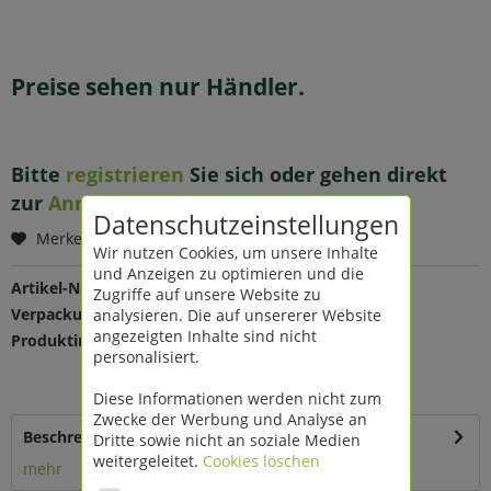
Preise sehen nur Händler.
Bitte
registrieren
Sie sich oder gehen direkt
zur
Anmeldung
.
Datenschutzeinstellungen
Merken
Wir nutzen Cookies, um unsere Inhalte
und Anzeigen zu optimieren und die
Artikel-Nr.:
204482
Zugriffe auf unsere Website zu
Verpackungseinheit:
analysieren. Die auf unsererer Website
1 St
angezeigten Inhalte sind nicht
Produktinfo:
Farbe: rosa-matt
personalisiert.
Maße: Ø 20 H 9,5 cm
Material: Ton
Diese Informationen werden nicht zum
Zwecke der Werbung und Analyse an
Beschreibung
Dritte sowie nicht an soziale Medien
weitergeleitet.
Cookies löschen
mehr