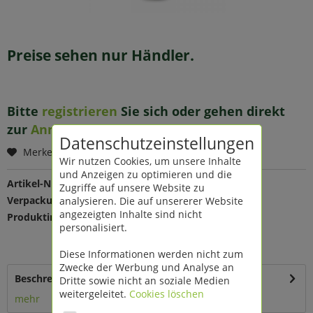
Preise sehen nur Händler.
Bitte
registrieren
Sie sich oder gehen direkt
zur
Anmeldung
.
Datenschutzeinstellungen
Merken
Wir nutzen Cookies, um unsere Inhalte
und Anzeigen zu optimieren und die
Artikel-Nr.:
199526
Zugriffe auf unsere Website zu
Verpackungseinheit:
analysieren. Die auf unsererer Website
1 St
angezeigten Inhalte sind nicht
Produktinfo:
Farbe: klar
personalisiert.
Maße: Ø 15 H 50 cm
Material: Glas
Diese Informationen werden nicht zum
Zwecke der Werbung und Analyse an
Beschreibung
Dritte sowie nicht an soziale Medien
weitergeleitet.
Cookies löschen
mehr