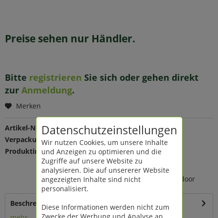
Preise sehen nur Händler.
Bitte
registrieren
Sie sich oder gehen direkt
zur
Anmeldung
.
Merken
Datenschutzeinstellungen
Artikel-Nr.:
175492
Verpackungseinheit:
5 St
Wir nutzen Cookies, um unsere Inhalte
Produktinfo:
Farbe: grün
und Anzeigen zu optimieren und die
Maße: Ø 8,5 H 21 cm
Zugriffe auf unsere Website zu
Material: Polyethylen
analysieren. Die auf unsererer Website
100% wasserdicht, Indoor/Outdoor
angezeigten Inhalte sind nicht
personalisiert.
Beschreibung
Diese Informationen werden nicht zum
Zwecke der Werbung und Analyse an
mehr