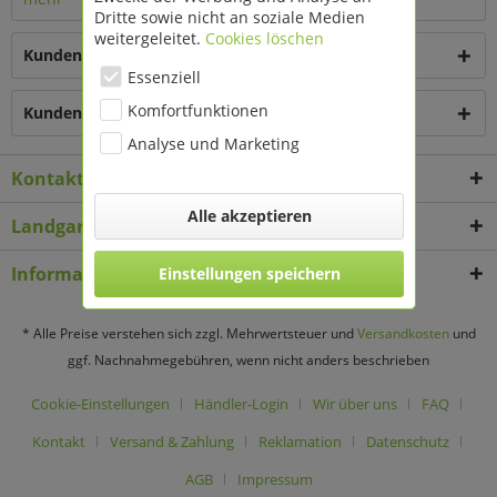
Dritte sowie nicht an soziale Medien
weitergeleitet.
Cookies löschen
Kunden kauften auch
Essenziell
Komfortfunktionen
Kunden haben sich ebenfalls angesehen
Analyse und Marketing
Kontakt
Alle akzeptieren
Landgard Deko & Floristikbedarf
Informationen
Einstellungen speichern
* Alle Preise verstehen sich zzgl. Mehrwertsteuer und
Versandkosten
und
ggf. Nachnahmegebühren, wenn nicht anders beschrieben
Cookie-Einstellungen
Händler-Login
Wir über uns
FAQ
Kontakt
Versand & Zahlung
Reklamation
Datenschutz
AGB
Impressum