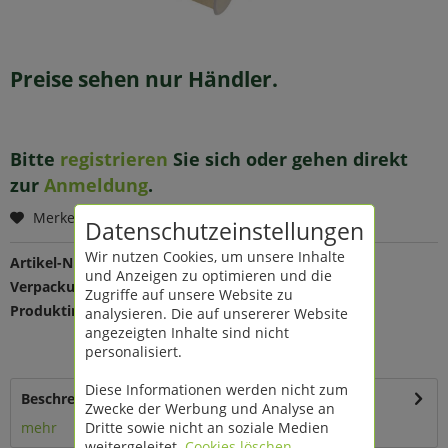
Preise sehen nur Händler.
Bitte
registrieren
Sie sich oder gehen direkt
zur
Anmeldung
.
Merken
Datenschutzeinstellungen
Wir nutzen Cookies, um unsere Inhalte
Artikel-Nr.:
118700
und Anzeigen zu optimieren und die
Verpackungseinheit:
1 St
Zugriffe auf unsere Website zu
Produktinfo:
Farbe: creme
analysieren. Die auf unsererer Website
Maße: B 25 mm L 50 m
angezeigten Inhalte sind nicht
Material: Polyester
personalisiert.
Diese Informationen werden nicht zum
Beschreibung
Zwecke der Werbung und Analyse an
Dritte sowie nicht an soziale Medien
mehr
weitergeleitet.
Cookies löschen