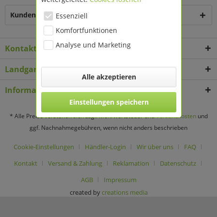
Kunden kauften auch
Essenziell
Komfortfunktionen
Analyse und Marketing
Kontakt
Landgard Deko & Floristikbedarf
Alle akzeptieren
Informationen
Einstellungen speichern
* Alle Preise verstehen sich zzgl. Mehrwertsteuer und
Versandkosten
und
ggf. Nachnahmegebühren, wenn nicht anders beschrieben
Cookie-Einstellungen
Händler-Login
Wir über uns
FAQ
Kontakt
Versand & Zahlung
Reklamation
Datenschutz
AGB
Impressum
created by
creations media