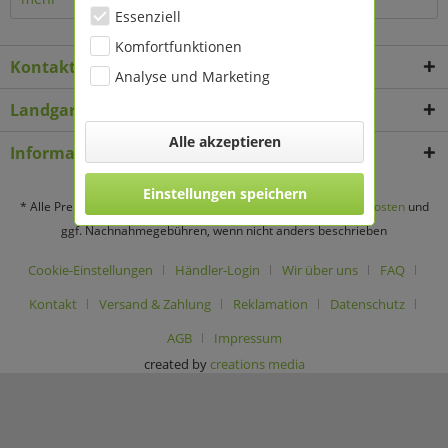
Essenziell
Komfortfunktionen
Kontakt
Analyse und Marketing
Landgard Deko & Floristikbedarf
Alle akzeptieren
Informationen
Einstellungen speichern
* Alle Preise verstehen sich zzgl. Mehrwertsteuer und
Versandkosten
und
ggf. Nachnahmegebühren, wenn nicht anders beschrieben
Cookie-Einstellungen
Händler-Login
Wir über uns
FAQ
Kontakt
Versand & Zahlung
Reklamation
Datenschutz
AGB
Impressum
created by
creations media