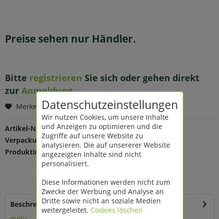
Preise sehen nur Händler.
Bitte
registrieren
Sie sich oder gehen direkt
zur
Anmeldung
.
Datenschutzeinstellungen
Merken
Wir nutzen Cookies, um unsere Inhalte
und Anzeigen zu optimieren und die
Artikel-Nr.:
207381
Zugriffe auf unsere Website zu
Verpackungseinheit:
1 St
analysieren. Die auf unsererer Website
Produktinfo:
Farbe: fuchsia
angezeigten Inhalte sind nicht
Maße: B 30 cm, L 5 m
personalisiert.
Material: Naturmaterial
umweltfreundlich Herstellung
Diese Informationen werden nicht zum
Zwecke der Werbung und Analyse an
Dritte sowie nicht an soziale Medien
Beschreibung
weitergeleitet.
Cookies löschen
mehr