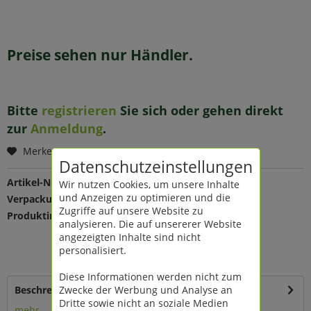
Preise sehen nur Händler.
Bitte
registrieren
Sie sich oder gehen direkt
zur
Anmeldung
.
Merken
Datenschutzeinstellungen
Artikel-Nr.:
35802
Wir nutzen Cookies, um unsere Inhalte
und Anzeigen zu optimieren und die
Verpackungseinheit:
1 St
Zugriffe auf unsere Website zu
Produktinfo:
Farbe: rot
analysieren. Die auf unsererer Website
Maße: B 5 cm L 40 m
angezeigten Inhalte sind nicht
Material: Jute
personalisiert.
umweltfreundlich Herstellung
Diese Informationen werden nicht zum
Zwecke der Werbung und Analyse an
Beschreibung
Dritte sowie nicht an soziale Medien
mehr