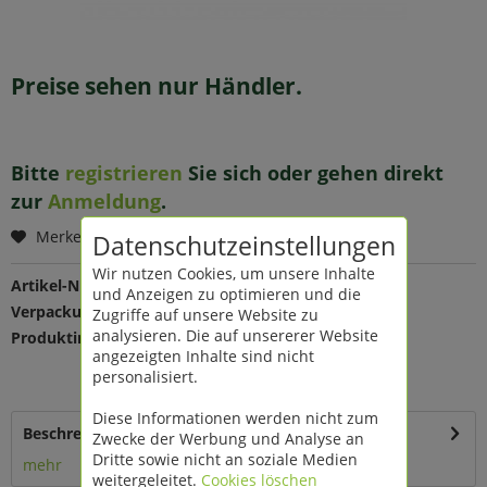
Preise sehen nur Händler.
Bitte
registrieren
Sie sich oder gehen direkt
zur
Anmeldung
.
Merken
Datenschutzeinstellungen
Wir nutzen Cookies, um unsere Inhalte
Artikel-Nr.:
206987
und Anzeigen zu optimieren und die
Verpackungseinheit:
1 St
Zugriffe auf unsere Website zu
analysieren. Die auf unsererer Website
Produktinfo:
Farbe: rot
angezeigten Inhalte sind nicht
Maße: Ø 16 H 10 cm
personalisiert.
Material: Keramik
Diese Informationen werden nicht zum
Beschreibung
Zwecke der Werbung und Analyse an
Dritte sowie nicht an soziale Medien
mehr
weitergeleitet.
Cookies löschen