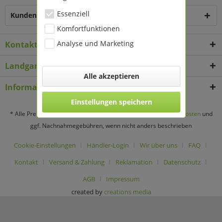
Essenziell
Kunden haben sich ebenfalls angesehen
Komfortfunktionen
Analyse und Marketing
Kontakt
Landgard Deko & Floristikbedarf
Alle akzeptieren
Informationen
Einstellungen speichern
* Alle Preise verstehen sich zzgl. Mehrwertsteuer und
Versandkosten
und
ggf. Nachnahmegebühren, wenn nicht anders beschrieben
Cookie-Einstellungen
Händler-Login
Wir über uns
FAQ
Kontakt
Versand & Zahlung
Reklamation
Datenschutz
AGB
Impressum
created by
creations media