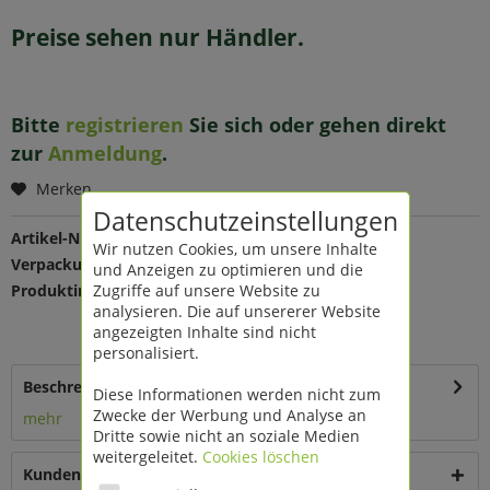
Preise sehen nur Händler.
Bitte
registrieren
Sie sich oder gehen direkt
zur
Anmeldung
.
Merken
Datenschutzeinstellungen
Artikel-Nr.:
200703
Wir nutzen Cookies, um unsere Inhalte
Verpackungseinheit:
1 St
und Anzeigen zu optimieren und die
Produktinfo:
Farbe: blau
Zugriffe auf unsere Website zu
Maße: L 17,5 B 10,5 H 13,5 cm
analysieren. Die auf unsererer Website
Material: Polyresin
angezeigten Inhalte sind nicht
personalisiert.
Beschreibung
Diese Informationen werden nicht zum
Zwecke der Werbung und Analyse an
mehr
Dritte sowie nicht an soziale Medien
weitergeleitet.
Cookies löschen
Kunden haben sich ebenfalls angesehen