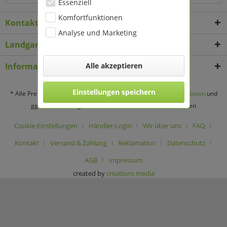
Essenziell
Komfortfunktionen
Kontakt
Analyse und Marketing
Landgard Deko & Floristikbedarf
Informationen
Alle akzeptieren
Einstellungen speichern
* Alle Preise verstehen sich zzgl. Mehrwertsteuer und
Versandkosten
und
ggf. Nachnahmegebühren, wenn nicht anders beschrieben
Cookie-Einstellungen
Händler-Login
Wir über uns
FAQ
Kontakt
Versand & Zahlung
Reklamation
Datenschutz
AGB
Impressum
created by
creations media