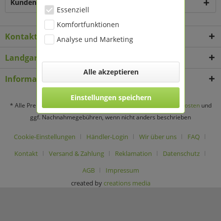
Kunden kauften auch
Essenziell
Komfortfunktionen
Kontakt
Analyse und Marketing
Landgard Deko & Floristikbedarf
Alle akzeptieren
Informationen
Einstellungen speichern
* Alle Preise verstehen sich zzgl. Mehrwertsteuer und
Versandkosten
und
ggf. Nachnahmegebühren, wenn nicht anders beschrieben
Cookie-Einstellungen
Händler-Login
Wir über uns
FAQ
Kontakt
Versand & Zahlung
Reklamation
Datenschutz
AGB
Impressum
created by
creations media