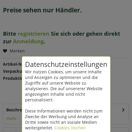
Preise sehen nur Händler.
Bitte
registrieren
Sie sich oder gehen direkt
zur
Anmeldung
.
Merken
Datenschutzeinstellungen
Artikel-Nr.:
209256
Verpackungseinheit:
1 St
Wir nutzen Cookies, um unsere Inhalte
und Anzeigen zu optimieren und die
Produktinfo:
Farbe: grün-gold
Zugriffe auf unsere Website zu
Maße: Ø 30 B 0,5 cm
analysieren. Die auf unsererer Website
Material: Metall
angezeigten Inhalte sind nicht
mit Aufhängung
personalisiert.
Beschreibung
Diese Informationen werden nicht zum
Zwecke der Werbung und Analyse an
mehr
Dritte sowie nicht an soziale Medien
weitergeleitet.
Cookies löschen