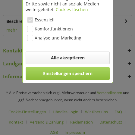
Timer und Dimmer über
Dritte sowie nicht an soziale Medien
Fernbedienung 209835
weitergeleitet.
Cookies löschen
Essenziell
Beschreibung
Komfortfunktionen
mehr
Analyse und Marketing
Kontakt
Alle akzeptieren
Landgard Deko & Floristikbedarf
Einstellungen speichern
Informationen
* Alle Preise verstehen sich zzgl. Mehrwertsteuer und
Versandkosten
und
ggf. Nachnahmegebühren, wenn nicht anders beschrieben
Cookie-Einstellungen
Händler-Login
Wir über uns
FAQ
Kontakt
Versand & Zahlung
Reklamation
Datenschutz
AGB
Impressum