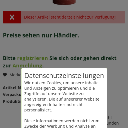
Dieser Artikel steht derzeit nicht zur Verfügung!
Preise sehen nur Händler.
Bitte
registrieren
Sie sich oder gehen direkt
zur
Anmeldung
.
Datenschutzeinstellungen
Merken
Wir nutzen Cookies, um unsere Inhalte
Artikel-Nr.:
209831
und Anzeigen zu optimieren und die
Zugriffe auf unsere Website zu
Verpackungseinheit:
1 St
analysieren. Die auf unsererer Website
Produktinfo:
Farbe: rot
angezeigten Inhalte sind nicht
Maße: Ø 10 H 15 cm
personalisiert.
Material: Wachs, Kunststoff
Indoor, für 2 x AA Batterien (nicht
Diese Informationen werden nicht zum
enthalten), mit 2, 4, 6 oder 8 Stunden
Zwecke der Werbung und Analyse an