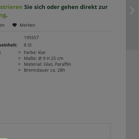
istrieren
Sie sich oder gehen direkt zur
ng
.
hen
Merken
195557
einheit:
8 St
:
Farbe: klar
Maße: Ø 9 H 25 cm
Material: Glas, Paraffin
Brenndauer ca. 28h