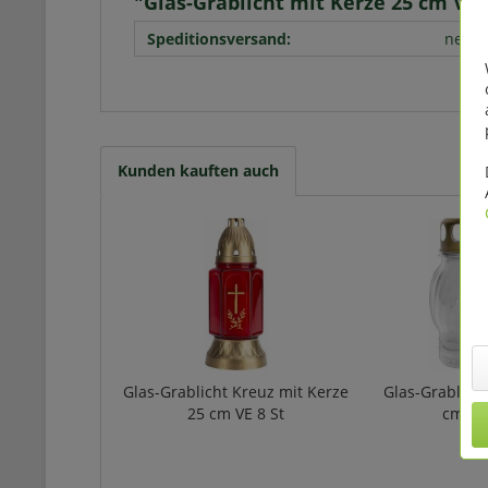
"Glas-Grablicht mit Kerze 25 cm VE 
Speditionsversand:
nein
Kunden kauften auch
Glas-Grablicht Kreuz mit Kerze
Glas-Grablicht
25 cm VE 8 St
cm VE 