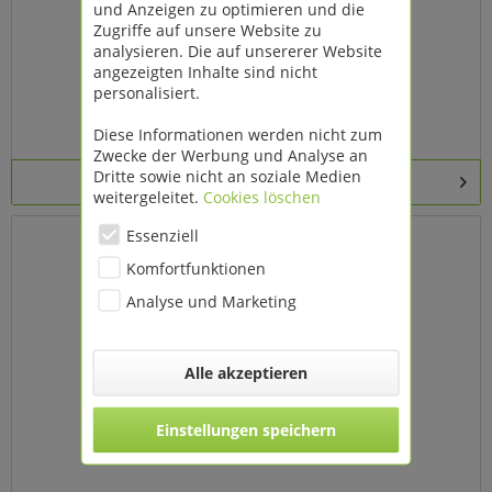
und Anzeigen zu optimieren und die
Zugriffe auf unsere Website zu
analysieren. Die auf unsererer Website
angezeigten Inhalte sind nicht
personalisiert.
Feder Schmetterling VE 10 St
Diese Informationen werden nicht zum
Zwecke der Werbung und Analyse an
Dritte sowie nicht an soziale Medien
Details
weitergeleitet.
Cookies löschen
Essenziell
Komfortfunktionen
Analyse und Marketing
Alle akzeptieren
Einstellungen speichern
Feder Schmetterling VE 6 St