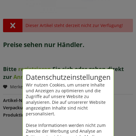
Dieser Artikel steht derzeit nicht zur Verfügung!
Preise sehen nur Händler.
Bitte
registrieren
Sie sich oder gehen direkt
Datenschutzeinstellungen
zur
Anmeldung
.
Wir nutzen Cookies, um unsere Inhalte
Merken
und Anzeigen zu optimieren und die
Zugriffe auf unsere Website zu
Artikel-Nr.:
210363
analysieren. Die auf unsererer Website
Verpackungseinheit:
1 St
angezeigten Inhalte sind nicht
personalisiert.
Produktinfo:
Farbe: pink
Maße: Ø 18/24 H 15/16 cm
Diese Informationen werden nicht zum
Material: Holz
Zwecke der Werbung und Analyse an
mit 2 Griffen