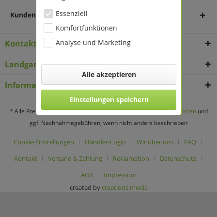
Essenziell
Kunden haben sich ebenfalls angesehen
Komfortfunktionen
Analyse und Marketing
Kontakt
Landgard Deko & Floristikbedarf
Alle akzeptieren
Informationen
Einstellungen speichern
* Alle Preise verstehen sich zzgl. Mehrwertsteuer und
Versandkosten
und
ggf. Nachnahmegebühren, wenn nicht anders beschrieben
Cookie-Einstellungen
Händler-Login
Wir über uns
FAQ
Kontakt
Versand & Zahlung
Reklamation
Datenschutz
AGB
Impressum
created by
creations media