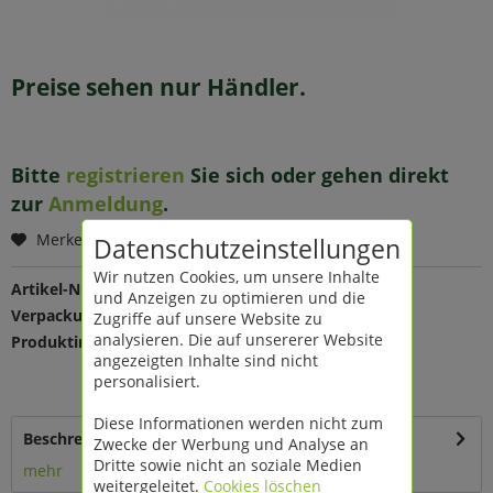
Preise sehen nur Händler.
Bitte
registrieren
Sie sich oder gehen direkt
zur
Anmeldung
.
Merken
Datenschutzeinstellungen
Wir nutzen Cookies, um unsere Inhalte
Artikel-Nr.:
190156
und Anzeigen zu optimieren und die
Verpackungseinheit:
1 St
Zugriffe auf unsere Website zu
analysieren. Die auf unsererer Website
Produktinfo:
Farbe: gold
angezeigten Inhalte sind nicht
Maße: L 15 B 8 H 13 cm
personalisiert.
Material: Metall
Diese Informationen werden nicht zum
Beschreibung
Zwecke der Werbung und Analyse an
Dritte sowie nicht an soziale Medien
mehr
weitergeleitet.
Cookies löschen