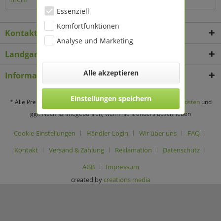
Essenziell
Komfortfunktionen
Kontakt
Analyse und Marketing
Landgard Deko & Floristikbedarf
Alle akzeptieren
Informationen
Einstellungen speichern
* Alle Preise verstehen sich zzgl. Mehrwertsteuer und
Versandkosten
und
ggf. Nachnahmegebühren, wenn nicht anders beschrieben
Cookie-Einstellungen
Händler-Login
Wir über uns
FAQ
Kontakt
Versand & Zahlung
Reklamation
Datenschutz
AGB
Impressum
created by
creations media