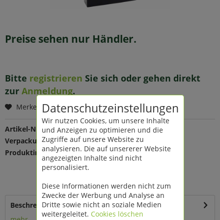
Preise sehen nur Händler.
Bitte
registrieren
Sie sich oder gehen direkt
zur
Anmeldung
.
Datenschutzeinstellungen
Merken
Wir nutzen Cookies, um unsere Inhalte
Artikel-Nr.:
190035
und Anzeigen zu optimieren und die
Zugriffe auf unsere Website zu
Verpackungseinheit:
1 St
analysieren. Die auf unsererer Website
Produktinfo:
Farbe: bunt
angezeigten Inhalte sind nicht
Maße: B 58,4 T 8,9 H 43,8 cm
personalisiert.
Material: Metall
auf Fuß
Diese Informationen werden nicht zum
Zwecke der Werbung und Analyse an
Dritte sowie nicht an soziale Medien
Beschreibung
weitergeleitet.
Cookies löschen
mehr