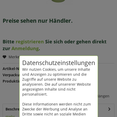
Preise sehen nur Händler.
Bitte
registrieren
Sie sich oder gehen direkt
zur
Anmeldung
.
Merken
Datenschutzeinstellungen
Artikel-Nr.:
189520
Wir nutzen Cookies, um unsere Inhalte
und Anzeigen zu optimieren und die
Verpackungseinheit:
1 St
Zugriffe auf unsere Website zu
Produktinfo:
Farbe: grün
analysieren. Die auf unsererer Website
Maße: Ø 13 H 24,5 cm
angezeigten Inhalte sind nicht
Material: Zink
personalisiert.
nicht 100% wasserdicht, zum Hängen
Diese Informationen werden nicht zum
Zwecke der Werbung und Analyse an
Beschreibung
Dritte sowie nicht an soziale Medien
mehr