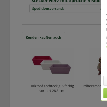
"Stecker Herz mit Sprüche 4 Modell
Speditionsversand:
nein
Kunden kauften auch
Holztopf rechteckig 3-farbig
Erdbeermädche
sortiert 28,5 cm
c