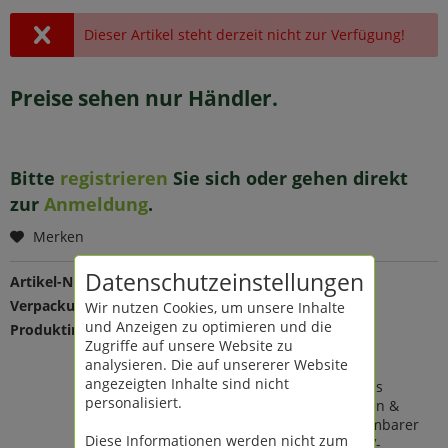
Dieser Artikel steht derzeit nicht zur Verfügung!
Preise sehen nur Händler.
Bitte
registrieren
Sie sich oder gehen direkt
zur
Anmeldung
.
Merken
Datenschutzeinstellungen
Artikel-Nr.:
207908
Verpackungseinheit:
1 St
Wir nutzen Cookies, um unsere Inhalte
und Anzeigen zu optimieren und die
Produktinfo:
Farbe: braun
Zugriffe auf unsere Website zu
Maße: Ø 59 H 49 cm
analysieren. Die auf unsererer Website
Material: Recycelter Kunststoff
angezeigten Inhalte sind nicht
79 Liter Fassungsvermögen; aus
personalisiert.
recyceltem Kunststoff; für Innen &
Außen geeignet; durch abnehmbarer
Diese Informationen werden nicht zum
Dichtungskappe; Frost- und UV-