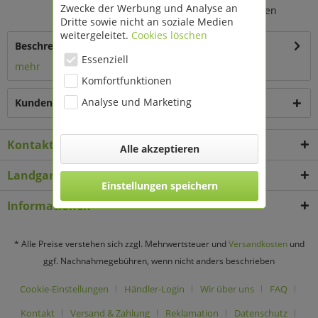
Zwecke der Werbung und Analyse an
Beständig, mit intrigierten Rollen
Dritte sowie nicht an soziale Medien
weitergeleitet.
Cookies löschen
Beschreibung
Essenziell
mehr
Komfortfunktionen
Analyse und Marketing
Kunden haben sich ebenfalls angesehen
Kontakt
Alle akzeptieren
Landgard Deko & Floristikbedarf
Einstellungen speichern
Informationen
* Alle Preise verstehen sich zzgl. Mehrwertsteuer und
Versandkosten
und
ggf. Nachnahmegebühren, wenn nicht anders beschrieben
Cookie-Einstellungen
Händler-Login
Wir über uns
FAQ
Kontakt
Versand & Zahlung
Reklamation
Datenschutz