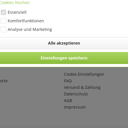
Cookies löschen
Essenziell
Komfortfunktionen
Analyse und Marketing
Alle akzeptieren
Einstellungen speichern
eko & Floristikbedarf
Informationen
Cookie-Einstellungen
orte
FAQ
Versand & Zahlung
Datenschutz
AGB
Impressum