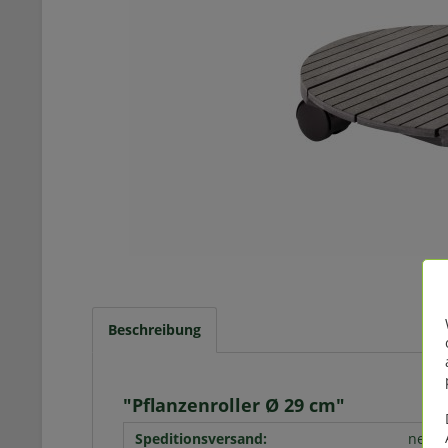
Beschreibung
"Pflanzenroller Ø 29 cm"
Speditionsversand:
nein