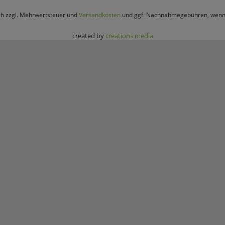
ich zzgl. Mehrwertsteuer und
Versandkosten
und ggf. Nachnahmegebühren, wenn 
created by
creations media