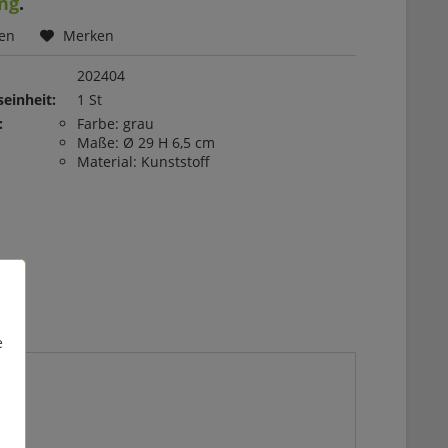
ng
.
hen
Merken
202404
einheit:
1 St
:
Farbe: grau
Maße: Ø 29 H 6,5 cm
Material: Kunststoff
e