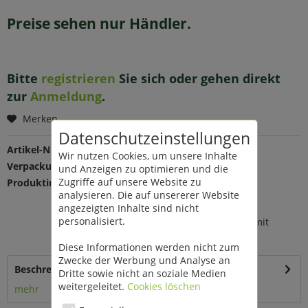
Preise sehen nur Händler.
Bitte
registrieren
Sie sich oder gehen direkt
zur
Anmeldung
.
Merken
Datenschutzeinstellungen
Artikel-Nr.:
202397
Wir nutzen Cookies, um unsere Inhalte
Verpackungseinheit:
1 St
und Anzeigen zu optimieren und die
Zugriffe auf unsere Website zu
Produktinfo:
Farbe: weiß
analysieren. Die auf unsererer Website
Maße: Ø 40 H 42 cm
angezeigten Inhalte sind nicht
Material: Kunststoff
personalisiert.
13,7 Liter Fassungsvermögen, mit
Einsatz
Diese Informationen werden nicht zum
Zwecke der Werbung und Analyse an
Beschreibung
Dritte sowie nicht an soziale Medien
weitergeleitet.
Cookies löschen
mehr