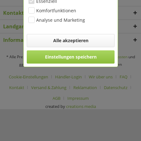
Essenziell
Komfortfunktionen
Kontakt
Analyse und Marketing
Landgard Deko & Floristikbedarf
Informationen
Alle akzeptieren
Einstellungen speichern
* Alle Preise verstehen sich zzgl. Mehrwertsteuer und
Versandkosten
und
ggf. Nachnahmegebühren, wenn nicht anders beschrieben
Cookie-Einstellungen
Händler-Login
Wir über uns
FAQ
Kontakt
Versand & Zahlung
Reklamation
Datenschutz
AGB
Impressum
created by
creations media