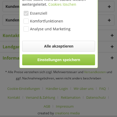
weitergeleitet.
Cookies löschen
Kunden kauften auch
Essenziell
Kunden haben sich ebenfalls angesehen
Komfortfunktionen
Analyse und Marketing
Kontakt
Alle akzeptieren
Landgard Deko & Floristikbedarf
Informationen
Einstellungen speichern
* Alle Preise verstehen sich zzgl. Mehrwertsteuer und
Versandkosten
und
ggf. Nachnahmegebühren, wenn nicht anders beschrieben
Cookie-Einstellungen
Händler-Login
Wir über uns
FAQ
Kontakt
Versand & Zahlung
Reklamation
Datenschutz
AGB
Impressum
created by
creations media