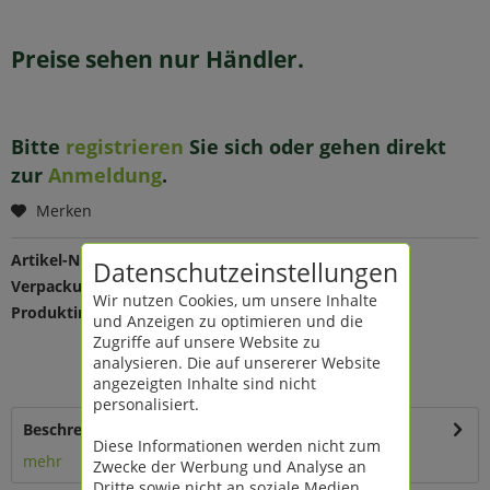
Preise sehen nur Händler.
Bitte
registrieren
Sie sich oder gehen direkt
zur
Anmeldung
.
Merken
Artikel-Nr.:
198781
Datenschutzeinstellungen
Verpackungseinheit:
1 St
Wir nutzen Cookies, um unsere Inhalte
Produktinfo:
Farbe: weiß-gold
und Anzeigen zu optimieren und die
Maße: Ø 13,3 H 11,5 cm
Zugriffe auf unsere Website zu
Material: Metall
analysieren. Die auf unsererer Website
4 Modelle
angezeigten Inhalte sind nicht
personalisiert.
Beschreibung
Diese Informationen werden nicht zum
mehr
Zwecke der Werbung und Analyse an
Dritte sowie nicht an soziale Medien