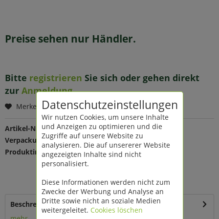
Preise sehen nur Händler.
Bitte
registrieren
Sie sich oder gehen direkt
zur
Anmeldung
.
Datenschutzeinstellungen
Merken
Wir nutzen Cookies, um unsere Inhalte
und Anzeigen zu optimieren und die
Artikel-Nr.:
208779
Zugriffe auf unsere Website zu
Verpackungseinheit:
1 St
analysieren. Die auf unsererer Website
Produktinfo:
Farbe: schwarz
angezeigten Inhalte sind nicht
Maße: Ø 8,8 H 25 cm
personalisiert.
Material: Metall
für Stab-/Spitzkerzen
Diese Informationen werden nicht zum
Zwecke der Werbung und Analyse an
Dritte sowie nicht an soziale Medien
Beschreibung
weitergeleitet.
Cookies löschen
mehr