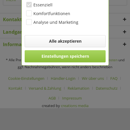
Essenziell
Komfortfunktionen
Kontakt
Analyse und Marketing
Landgard Deko & Floristikbedarf
Alle akzeptieren
Informationen
Einstellungen speichern
* Alle Preise verstehen sich zzgl. Mehrwertsteuer und
Versandkosten
und
ggf. Nachnahmegebühren, wenn nicht anders beschrieben
Cookie-Einstellungen
Händler-Login
Wir über uns
FAQ
Kontakt
Versand & Zahlung
Reklamation
Datenschutz
AGB
Impressum
created by
creations media